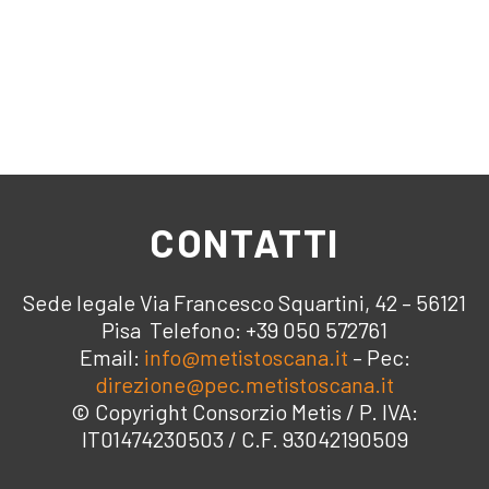
CONTATTI
Sede legale Via Francesco Squartini, 42 – 56121
Pisa Telefono: +39 050 572761
Email:
info@metistoscana.it
– Pec:
direzione@pec.metistoscana.it
© Copyright Consorzio Metis / P. IVA:
IT01474230503 / C.F. 93042190509