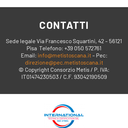
CONTATTI
Sede legale Via Francesco Squartini, 42 – 56121
Pisa Telefono: +39 050 572761
Email:
info@metistoscana.it
– Pec:
direzione@pec.metistoscana.it
© Copyright Consorzio Metis / P. IVA:
IT01474230503 / C.F. 93042190509