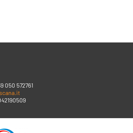
39 050 572761
scana.it
3042190509