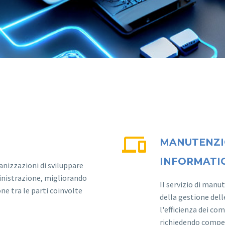


MANUTENZI
INFORMATI
anizzazioni di sviluppare
inistrazione, migliorando
Il servizio di manu
ne tra le parti coinvolte
della gestione del
l'efficienza dei co
richiedendo compe