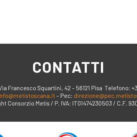
CONTATTI
Via Francesco Squartini, 42 – 56121 Pisa Telefono: +
info@metistoscana.it
– Pec:
direzione@pec.metisto
ht Consorzio Metis / P. IVA: IT01474230503 / C.F. 9