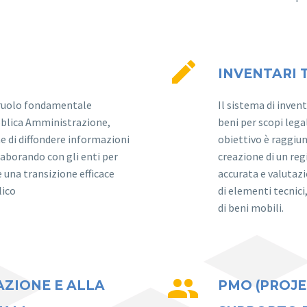


INVENTARI 
 ruolo fondamentale
Il sistema di inve
bblica Amministrazione,
beni per scopi lega
ne di diffondere informazioni
obiettivo è raggiu
laborando con gli enti per
creazione di un reg
e una transizione efficace
accurata e valutaz
lico
di elementi tecnici
di beni mobili.


ZIONE E ALLA
PMO (PROJE