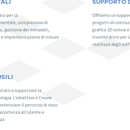
TALI
SUPPORTO 
to per la
Offriamo un support
mentale, comprensiva di
progetti di costru
ro, gestione dei metadati,
grafico 2D online 
e e implementazione di misure
tramite droni per 
riutilizzo degli edi
SILI
mirato a supportare la
ologia. L’obiettivo è Creare
 potenziare il percorso di riuso
'assistenza all'utente e
nza