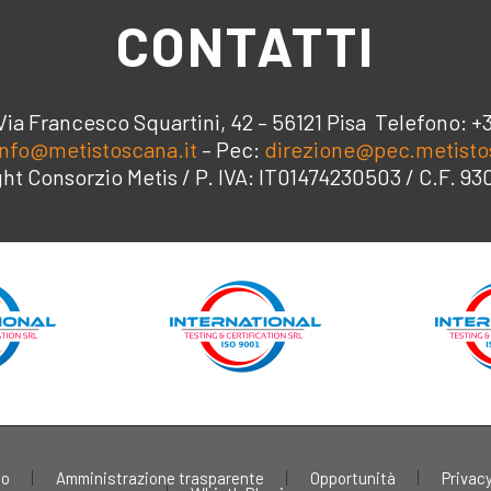
CONTATTI
Via Francesco Squartini, 42 – 56121 Pisa Telefono: +
info@metistoscana.it
– Pec:
direzione@pec.metisto
ht Consorzio Metis / P. IVA: IT01474230503 / C.F. 9
to
Amministrazione trasparente
Opportunità
Privacy