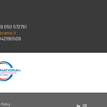
39 050 572761
scana.it
3042190509
 Policy