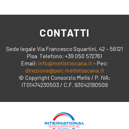
CONTATTI
Sede legale Via Francesco Squartini, 42 – 56121
Pisa Telefono: +39 050 572761
Email:
info@metistoscana.it
– Pec:
direzione@pec.metistoscana.it
© Copyright Consorzio Metis / P. IVA:
IT01474230503 / C.F. 93042190509