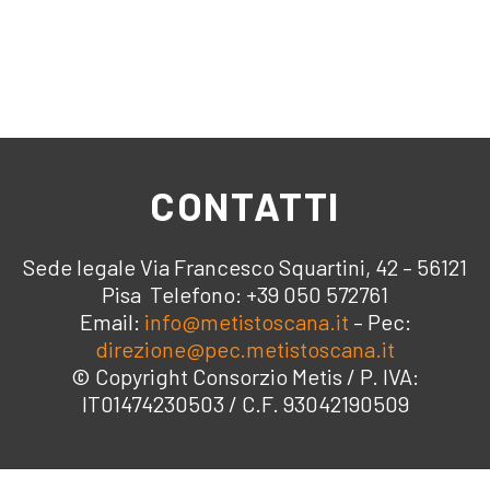
CONTATTI
Sede legale Via Francesco Squartini, 42 – 56121
Pisa Telefono: +39 050 572761
Email:
info@metistoscana.it
– Pec:
direzione@pec.metistoscana.it
© Copyright Consorzio Metis / P. IVA:
IT01474230503 / C.F. 93042190509