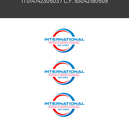
IT01474230503 / C.F. 93042190509