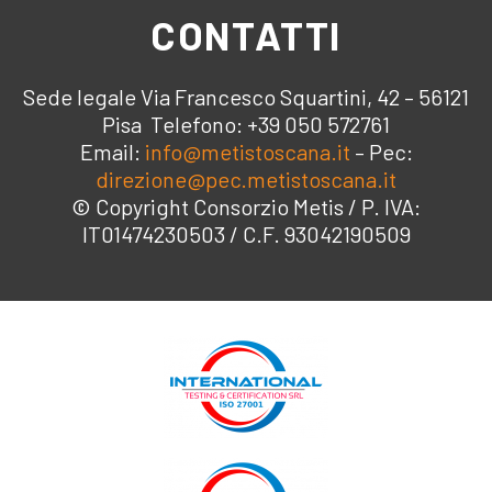
CONTATTI
Sede legale Via Francesco Squartini, 42 – 56121
Pisa Telefono: +39 050 572761
Email:
info@metistoscana.it
– Pec:
direzione@pec.metistoscana.it
© Copyright Consorzio Metis / P. IVA:
IT01474230503 / C.F. 93042190509