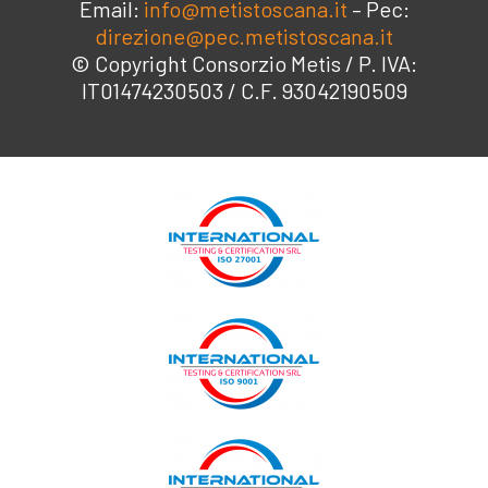
Email:
info@metistoscana.it
– Pec:
direzione@pec.metistoscana.it
© Copyright Consorzio Metis / P. IVA:
IT01474230503 / C.F. 93042190509