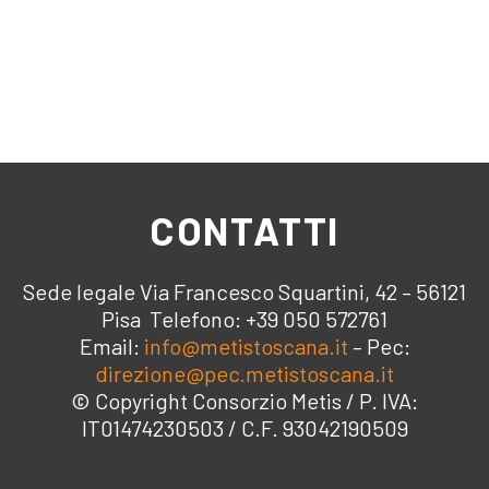
CONTATTI
Sede legale Via Francesco Squartini, 42 – 56121
Pisa Telefono: +39 050 572761
Email:
info@metistoscana.it
– Pec:
direzione@pec.metistoscana.it
© Copyright Consorzio Metis / P. IVA:
IT01474230503 / C.F. 93042190509