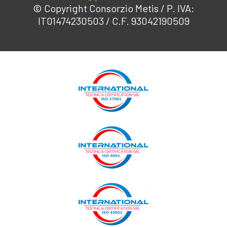
© Copyright Consorzio Metis / P. IVA:
IT01474230503 / C.F. 93042190509