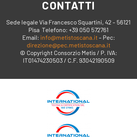
CONTATTI
Sede legale Via Francesco Squartini, 42 – 56121
Pisa Telefono: +39 050 572761
Email:
info@metistoscana.it
– Pec:
direzione@pec.metistoscana.it
© Copyright Consorzio Metis / P. IVA:
IT01474230503 / C.F. 93042190509