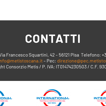
CONTATTI
Via Francesco Squartini, 42 – 56121 Pisa Telefono: +
info@metistoscana.it
– Pec:
direzione@pec.metisto
ht Consorzio Metis / P. IVA: IT01474230503 / C.F. 9