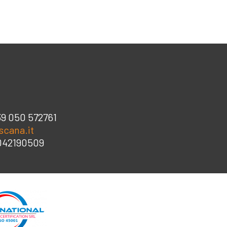
39 050 572761
scana.it
3042190509