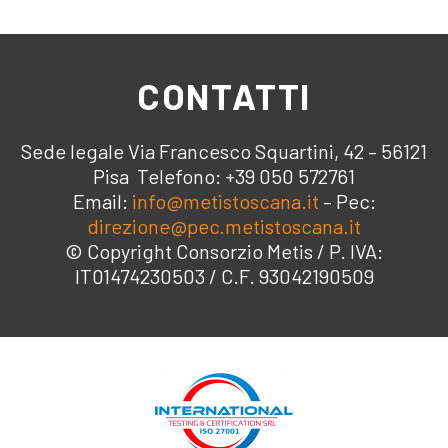
CONTATTI
Sede legale Via Francesco Squartini, 42 – 56121
Pisa Telefono: +39 050 572761
Email:
info@metistoscana.it
– Pec:
direzione@pec.metistoscana.it
© Copyright Consorzio Metis / P. IVA:
IT01474230503 / C.F. 93042190509