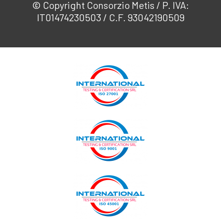
© Copyright Consorzio Metis / P. IVA:
IT01474230503 / C.F. 93042190509